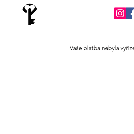
Země záhad
únikové hry
Vaše platba nebyla vyříz