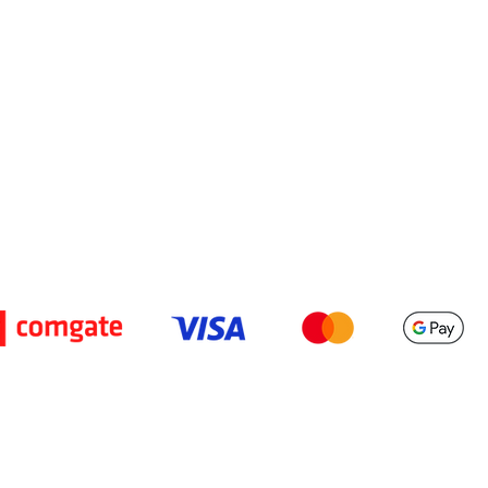
Obchodní podmínky
Ochrana osobních údaj
1, 615 00 Brno, IČ 08401004
Platební brána Comgat