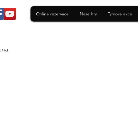
Online rezervace
Naše hry
Týmové akce
ena.