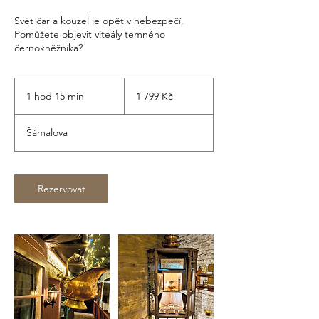
Svět čar a kouzel je opět v nebezpečí.
Pomůžete objevit viteály temného
černokněžníka?
1 799
českých
1 hod 15 min
1
1 799 Kč
korun
h
o
Šámalova
1
5
m
i
Rezervovat
n