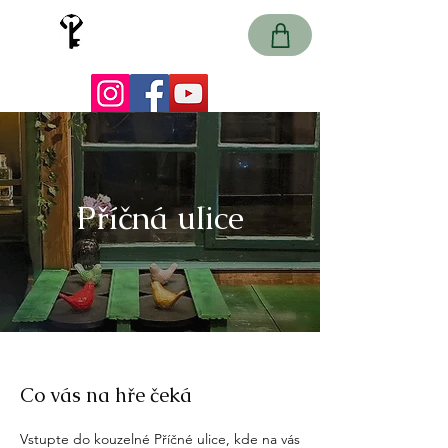
Země záhad
únikové hry
Příčná ulice
Co vás na hře čeká
Vstupte do kouzelné Příčné ulice, kde na vás