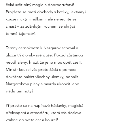
čeká svět plný magie a dobrodružství!
Projdete se mezi obchody s kotlíky, lektvary i
kouzelnickými hůlkami, ale nenechte se
zmást – za zdánlivým ruchem se ukrývá
temné tajemství.
Temný černokněžník Nazgarok schoval v
uličce tři úlomky své duše. Pokud zůstanou
neodhaleny, hrozí, že jeho moc opět zesílí.
Ministr kouzel vás proto žádá o pomoc:
dokážete nalézt všechny úlomky, odhalit
Nazgarokovy plány a navždy ukončit jeho
vládu temnoty?
Připravte se na napínavé hádanky, magická
překvapení a atmosféru, která vás doslova
vtáhne do světa čar a kouzel!