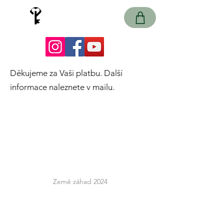
Země záhad
únikové hry
Děkujeme za Vaši platbu. Další
informace naleznete v mailu.
info@zemezahad.cz
Země záhad 2024
Obchodní podmínky
Ochrana osobních údajů
Platební brána Comgate