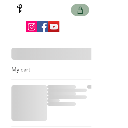
Země záhad
escape games
My cart